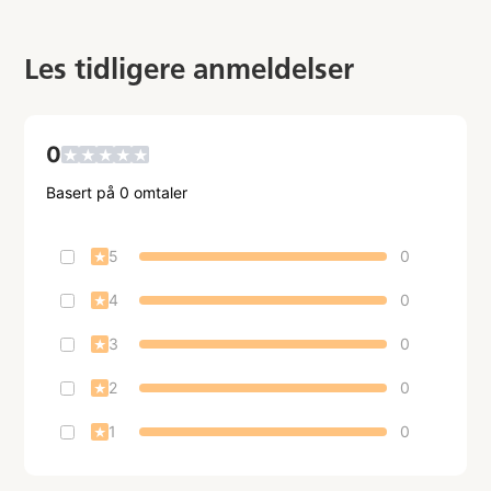
Les tidligere anmeldelser
0
★
★
★
★
★
Basert på
0
omtaler
5
0
★
4
0
★
3
0
★
2
0
★
1
0
★