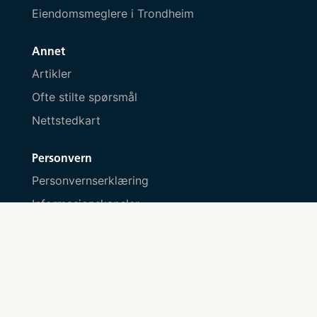
Eiendomsmeglere i Trondheim
Annet
Artikler
Ofte stilte spørsmål
Nettstedkart
Personvern
Personvernserklæring
Informasjonskapsler
Kontakt oss
Send melding her
Besøksadresse