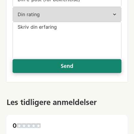
Send
Les tidligere anmeldelser
0
★
★
★
★
★