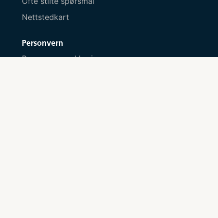
Ofte stilte spørsmål
Nettstedkart
Personvern
Personvernserklæring
Informasjonskapsler
Kontakt oss
Send melding her
Besøksadresse
Tjuvholmen allé 3, 0252 Oslo