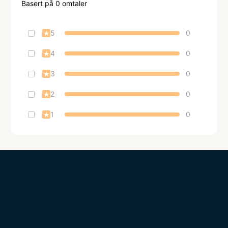
Basert på
0
omtaler
5
0
★
4
0
★
3
0
★
2
0
★
1
0
★