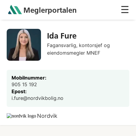
☰
Meglerportalen
Sh
Ida Fure
Fagansvarlig, kontorsjef og
eiendomsmegler MNEF
Mobilnummer:
905 15 192
Epost:
i.fure@nordvikbolig.no
Nordvik