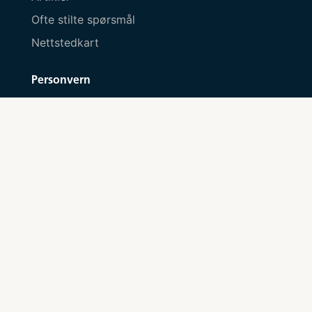
Ofte stilte spørsmål
Nettstedkart
Personvern
Personvernserklæring
Informasjonskapsler
Kontakt oss
Send melding her
Besøksadresse
Tjuvholmen allé 3, 0252 Oslo