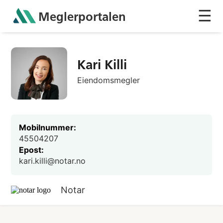
☰
Meglerportalen
Sh
Kari Killi
Eiendomsmegler
Mobilnummer:
45504207
Epost:
kari.killi@notar.no
Notar