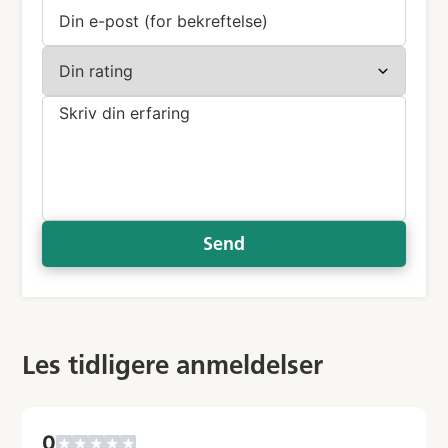
Send
Les tidligere anmeldelser
0
★
★
★
★
★