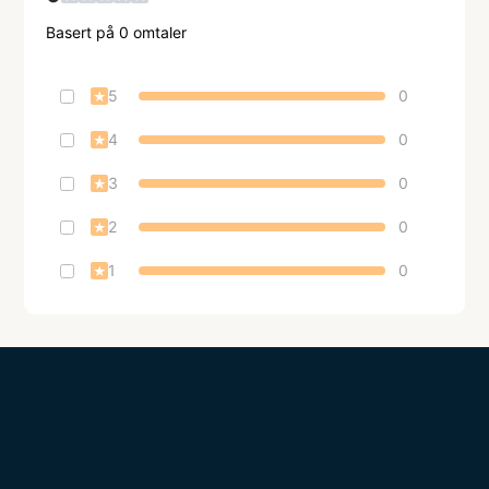
Basert på
0
omtaler
5
0
★
4
0
★
3
0
★
2
0
★
1
0
★