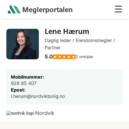
☰
Meglerportalen
Sh
Lene Hærum
Daglig leder / Eiendomsmegler /
Partner
5.0
2
omtaler
★
★
★
★
★
Mobilnummer:
928 85 407
Epost:
l.herum@nordvikbolig.no
Nordvik