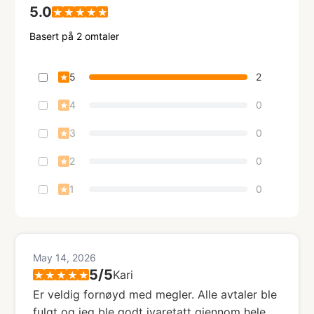
5.0
★
★
★
★
★
Basert på
2
omtaler
5
2
★
4
0
★
3
0
★
2
0
★
1
0
★
May 14, 2026
5
/5
Kari
★
★
★
★
★
Er veldig fornøyd med megler. Alle avtaler ble
fulgt og jeg ble godt ivaretatt gjennom hele