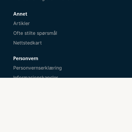
Annet
Artikler
Ofte stilte spørsmål
Nettstedkart
Personvern
Personvernserklæring
Informasjonskapsler
Kontakt oss
Send melding her
Besøksadresse
Tjuvholmen allé 3, 0252 Oslo