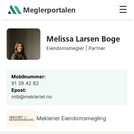
☰
Meglerportalen
Sh
Melissa Larsen Boge
Eiendomsmegler | Partner
Mobilnummer:
91 39 42 82
Epost:
mlb@mekleriet.no
Mekleriet Eiendomsmegling