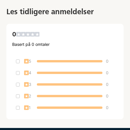
Les tidligere anmeldelser
0
★
★
★
★
★
Basert på
0
omtaler
5
0
★
4
0
★
3
0
★
2
0
★
1
0
★