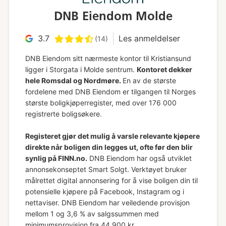
DNB Eiendom Molde
3.7
Les anmeldelser
(14)
DNB Eiendom sitt nærmeste kontor til Kristiansund
ligger i Storgata i Molde sentrum.
Kontoret dekker
hele Romsdal og Nordmøre.
En av de største
fordelene med DNB Eiendom er tilgangen til Norges
største boligkjøperregister, med over 176 000
registrerte boligsøkere.
Registeret gjør det mulig å varsle relevante kjøpere
direkte når boligen din legges ut, ofte før den blir
synlig på FINN.no.
DNB Eiendom har også utviklet
annonsekonseptet Smart Solgt. Verktøyet bruker
målrettet digital annonsering for å vise boligen din til
potensielle kjøpere på Facebook, Instagram og i
nettaviser. DNB Eiendom har veiledende provisjon
mellom 1 og 3,6 % av salgssummen med
minimumsprovisjon fra 44 900 kr.