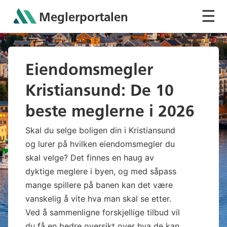
☰
Meglerportalen
Sh
Eiendomsmegler
Kristiansund: De 10
beste meglerne i 2026
Skal du selge boligen din i Kristiansund
og lurer på hvilken eiendomsmegler du
skal velge? Det finnes en haug av
dyktige meglere i byen, og med såpass
mange spillere på banen kan det være
vanskelig å vite hva man skal se etter.
Ved å sammenligne forskjellige tilbud vil
du få en bedre oversikt over hva de kan