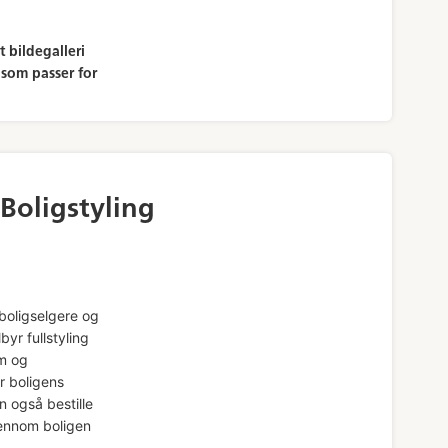
t bildegalleri
 som passer for
Boligstyling
 boligselgere og
yr fullstyling
om og
r boligens
n også bestille
jennom boligen