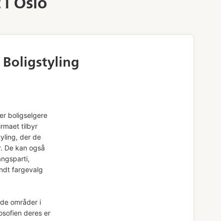
 i Oslo
 Boligstyling
per boligselgere
rmaet tilbyr
yling, der de
r. De kan også
angsparti,
ndt fargevalg
nde områder i
osofien deres er