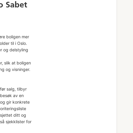
o Sabet
øre boligen mer
lder til i Oslo.
r og delstyling
r, slik at boligen
ng og visninger.
ør salg, tilbyr
u besøk av en
og gir konkrete
riteringsliste
sjettet ditt og
å sjekklister for