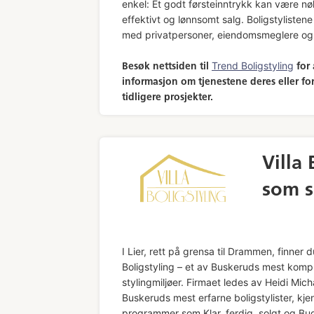
enkel: Et godt førsteinntrykk kan være nøk
effektivt og lønnsomt salg. Boligstylisten
med privatpersoner, eiendomsmeglere og
Trend Boligstyling
Besøk nettsiden til
for 
informasjon om tjenestene deres eller for 
tidligere prosjekter.
Villa
som s
I Lier, rett på grensa til Drammen, finner du
Boligstyling – et av Buskeruds mest komp
stylingmiljøer. Firmaet ledes av Heidi Mich
Buskeruds mest erfarne boligstylister, kjen
programmer som Klar, ferdig, solgt og Bu