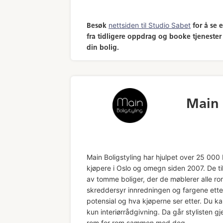
nettsiden til Studio Sabet
Besøk
for å se e
fra tidligere oppdrag og booke tjenester
din bolig.
Main 
Main Boligstyling har hjulpet over 25 000
kjøpere i Oslo og omegn siden 2007. De tilb
av tomme boliger, der de møblerer alle r
skreddersyr innredningen og fargene ette
potensial og hva kjøperne ser etter. Du ka
kun interiørrådgivning. Da går stylisten g
rom for rom sammen med deg.