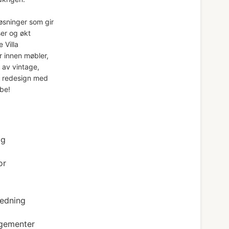
gløsninger som gir
er og økt
e Villa
r innen møbler,
 av vintage,
t redesign med
ibe!
lg
or
ledning
ngementer