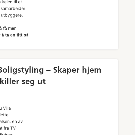
kelen til et
e samarbeider
 utbyggere.
å få mer
å ta en titt på
 Boligstyling – Skaper hjem
killer seg ut
 Villa
lette
alsen, en av
t fra TV-
dkrigen.