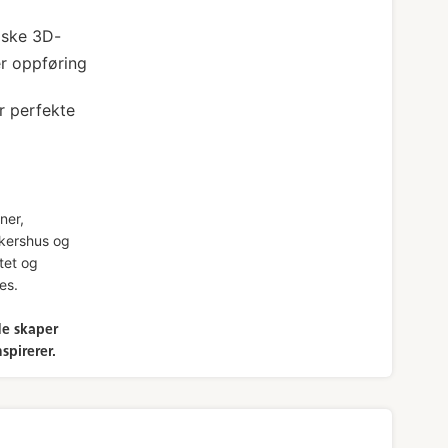
tiske 3D-
er oppføring
r perfekte
ner,
kershus og
tet og
es.
de skaper
spirerer.