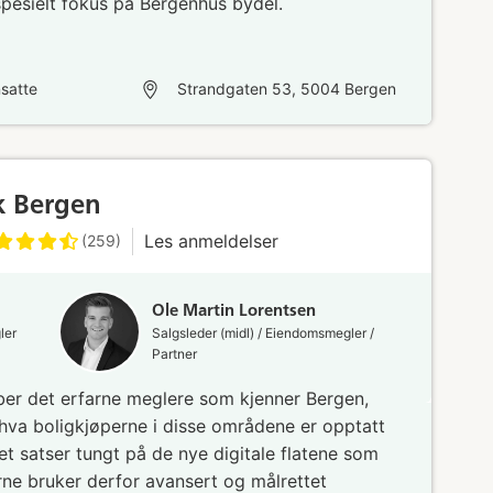
pesielt fokus på Bergenhus bydel.
satte
Strandgaten 53, 5004 Bergen
k Bergen
Les anmeldelser
(259)
Ole Martin Lorentsen
ler
Salgsleder (midl) / Eiendomsmegler /
Partner
bber det erfarne meglere som kjenner Bergen,
hva boligkjøperne i disse områdene er opptatt
pet satser tungt på de nye digitale flatene som
rne bruker derfor avansert og målrettet