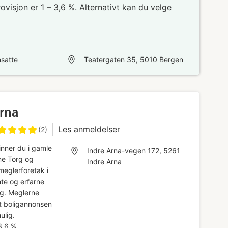
visjon er 1 – 3,6 %. Alternativt kan du velge
satte
Teatergaten 35, 5010 Bergen
Arna
Les anmeldelser
(2)
inner du i gamle
Indre Arna-vegen 172, 5261
ne Torg og
Indre Arna
eglerforetak i
nte og erfarne
ig. Meglerne
t boligannonsen
ulig.
3,6 %.