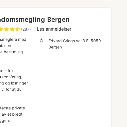
endomsmegling Bergen
Les anmeldelser
(287)
msmeglere med
Edvard Griegs vei 3 E, 5059
binerer
Bergen
re best mulig
n – fra
arkedsføring,
g og løsninger
vi for at du
tørste private
 av et bredt
ryggen.