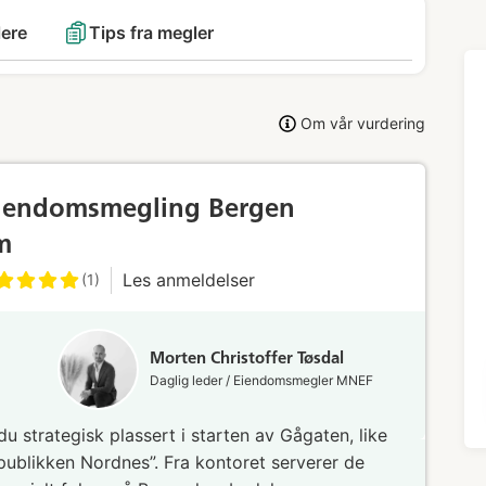
lere
Tips fra megler
Om vår vurdering
Eiendomsmegling Bergen
m
Les anmeldelser
(1)
Morten Christoffer Tøsdal
Daglig leder / Eiendomsmegler MNEF
du strategisk plassert i starten av Gågaten, like
ublikken Nordnes”. Fra kontoret serverer de