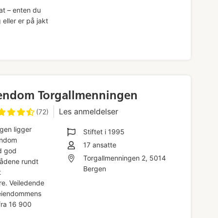
at – enten du
eller er på jakt
endom Torgallmenningen
Les anmeldelser
(72)
gen ligger
Stiftet i
1995
endom
17
ansatte
d god
Torgallmenningen 2, 5014
rådene rundt
Bergen
t
re. Veiledende
v eiendommens
 fra 16 900