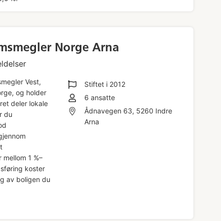
msmegler Norge Arna
ldelser
smegler Vest,
Stiftet i
2012
rge, og holder
6
ansatte
ret deler lokale
Ådnavegen 63, 5260 Indre
r du
Arna
od
 gjennom
t
r mellom 1 %–
føring koster
g av boligen du