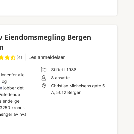
iv Eiendomsmegling Bergen
m
Les anmeldelser
(4)
Stiftet i
1988
innenfor alle
8
ansatte
g og
Christian Michelsens gate 5
m
jobber det
A, 5012 Bergen
 Veiledende
s endelige
 3250 kroner.
henger av hva