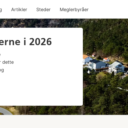
g
Artikler
Steder
Meglerbyråer
erne i 2026
e
r dette
og