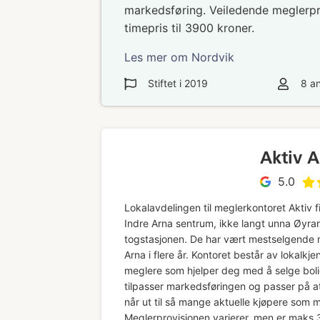
markedsføring. Veiledende meglerpro
timepris til 3900 kroner.
Les mer om Nordvik
Stiftet i
2019
8
an
Aktiv 
5.0
Lokalavdelingen til meglerkontoret Aktiv f
Indre Arna sentrum, ikke langt unna Øyra
togstasjonen. De har vært mestselgende m
Arna i flere år. Kontoret består av lokalkje
meglere som hjelper deg med å selge bol
tilpasser markedsføringen og passer på a
når ut til så mange aktuelle kjøpere som m
Meglerprovisjonen varierer, men er maks 