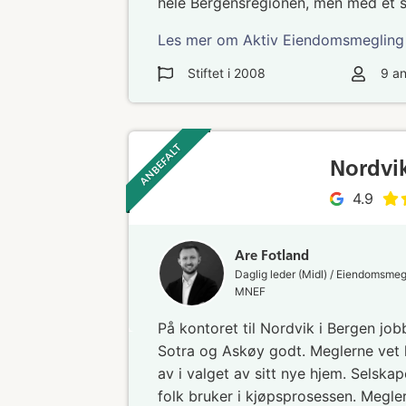
hele Bergensregionen, men med et s
Les mer om Aktiv Eiendomsmegling
Stiftet i
2008
9
an
ANBEFALT ‎ ‎ ‎
Nordvi
4.9
Are Fotland
Daglig leder (Midl) / Eiendomsmeg
MNEF
På kontoret til Nordvik i Bergen jo
Sotra og Askøy godt. Meglerne vet 
av i valget av sitt nye hjem. Selska
folk bruker i kjøpsprosessen. Megle