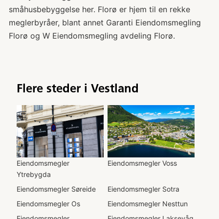
småhusbebyggelse her. Florø er hjem til en rekke
meglerbyråer, blant annet Garanti Eiendomsmegling
Florø og W Eiendomsmegling avdeling Florø.
Flere steder i
Vestland
Eiendomsmegler
Eiendomsmegler
Voss
Ytrebygda
Eiendomsmegler
Søreide
Eiendomsmegler
Sotra
Eiendomsmegler
Os
Eiendomsmegler
Nesttun
Eiendomsmegler
Eiendomsmegler
Laksevåg