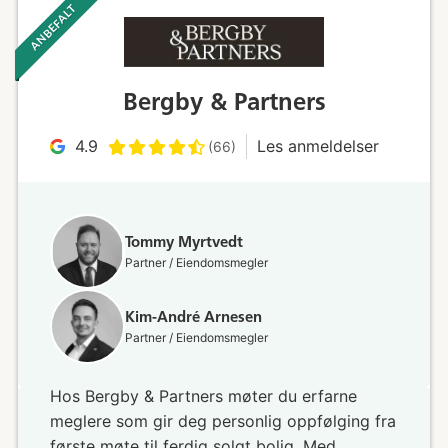
ANBEFALT ‎ ‎ ‎
Bergby & Partners
4.9
Les anmeldelser
(66)
Tommy Myrtvedt
Partner / Eiendomsmegler
Kim-André Arnesen
Partner / Eiendomsmegler
Hos Bergby & Partners møter du erfarne
meglere som gir deg personlig oppfølging fra
første møte til ferdig solgt bolig. Med