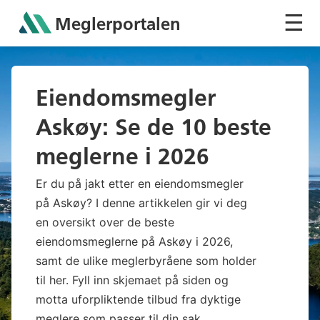
☰
Meglerportalen
Sh
Eiendomsmegler
Askøy: Se de 10 beste
meglerne i 2026
Er du på jakt etter en eiendomsmegler
på Askøy? I denne artikkelen gir vi deg
en oversikt over de beste
eiendomsmeglerne på Askøy i 2026,
samt de ulike meglerbyråene som holder
til her. Fyll inn skjemaet på siden og
motta uforpliktende tilbud fra dyktige
meglere som passer til din sak.