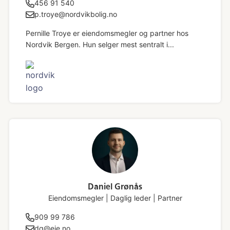
456 91 540
p.troye@nordvikbolig.no
Pernille Troye er eiendomsmegler og partner hos
Nordvik Bergen. Hun selger mest sentralt i...
Daniel Grønås
Eiendomsmegler | Daglig leder | Partner
909 99 786
dg@eie.no