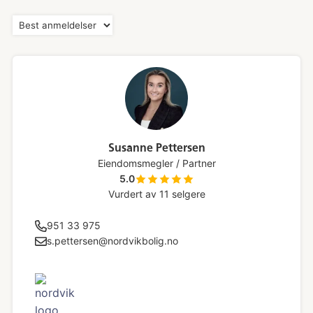
Susanne Pettersen
Eiendomsmegler / Partner
5.0
Vurdert av
11
selgere
951 33 975
s.pettersen@nordvikbolig.no