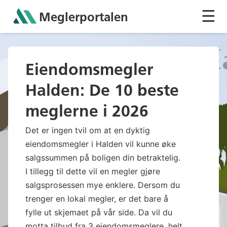
☰
Meglerportalen
Sh
Eiendomsmegler
Halden: De 10 beste
meglerne i 2026
Det er ingen tvil om at en dyktig
eiendomsmegler i Halden vil kunne øke
salgssummen på boligen din betraktelig.
I tillegg til dette vil en megler gjøre
salgsprosessen mye enklere. Dersom du
trenger en lokal megler, er det bare å
fylle ut skjemaet på vår side. Da vil du
motta tilbud fra 3 eiendomsmeglere, helt