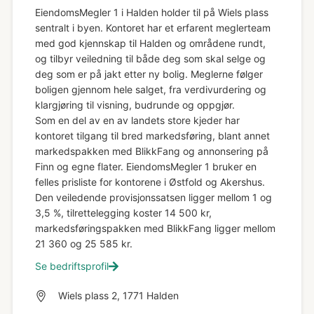
EiendomsMegler 1 i Halden holder til på Wiels plass
sentralt i byen. Kontoret har et erfarent meglerteam
med god kjennskap til Halden og områdene rundt,
og tilbyr veiledning til både deg som skal selge og
deg som er på jakt etter ny bolig. Meglerne følger
boligen gjennom hele salget, fra verdivurdering og
klargjøring til visning, budrunde og oppgjør.
Som en del av en av landets store kjeder har
kontoret tilgang til bred markedsføring, blant annet
markedspakken med BlikkFang og annonsering på
Finn og egne flater. EiendomsMegler 1 bruker en
felles prisliste for kontorene i Østfold og Akershus.
Den veiledende provisjonssatsen ligger mellom 1 og
3,5 %, tilrettelegging koster 14 500 kr,
markedsføringspakken med BlikkFang ligger mellom
21 360 og 25 585 kr.
Se bedriftsprofil
Wiels plass 2, 1771 Halden