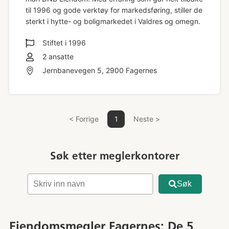
til 1996 og gode verktøy for markedsføring, stiller de
sterkt i hytte- og boligmarkedet i Valdres og omegn.
Stiftet i
1996
2
ansatte
Jernbanevegen 5, 2900 Fagernes
< Forrige
1
Neste >
Søk etter meglerkontorer
Søk
Eiendomsmegler Fagernes: De 5