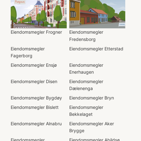
Eiendomsmegler
Frogner
Eiendomsmegler
Fredensborg
Eiendomsmegler
Eiendomsmegler
Etterstad
Fagerborg
Eiendomsmegler
Ensjø
Eiendomsmegler
Enerhaugen
Eiendomsmegler
Disen
Eiendomsmegler
Dælenenga
Eiendomsmegler
Bygdøy
Eiendomsmegler
Bryn
Eiendomsmegler
Bislett
Eiendomsmegler
Bekkelaget
Eiendomsmegler
Alnabru
Eiendomsmegler
Aker
Brygge
Eiendomsmegler
Eiendomsmegler
Abildsø