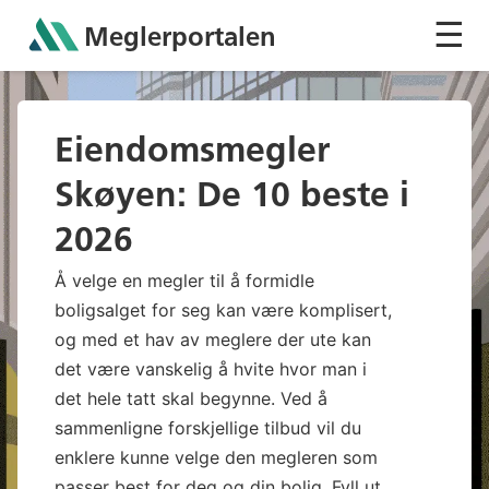
☰
Meglerportalen
Sh
Eiendomsmegler
Skøyen: De 10 beste i
2026
Å velge en megler til å formidle
boligsalget for seg kan være komplisert,
og med et hav av meglere der ute kan
det være vanskelig å hvite hvor man i
det hele tatt skal begynne. Ved å
sammenligne forskjellige tilbud vil du
enklere kunne velge den megleren som
passer best for deg og din bolig. Fyll ut