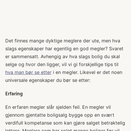
Det finnes mange dyktige meglere der ute, men hva
slags egenskaper har egentlig en god megler? Svaret
er sammensatt. Avhengig av hva slags bolig du skal
selge og hvor den ligger, vil vi gi forskjellige tips til
hva man bør se etter
i en megler. Likevel er det noen
universale egenskaper du bør se etter:
Erfaring
En erfaren megler slår sjelden feil. En megler vil
gjennom gjentatte boligsalg bygge opp en svært
verdifull kompetanse som kan gjøre salget betraktelig
lettere. Meglere som har solgt mange boliger før vil