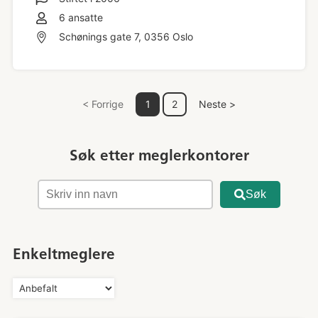
6
ansatte
Schønings gate 7, 0356 Oslo
< Forrige
1
2
Neste >
Søk etter meglerkontorer
Søk
Enkeltmeglere