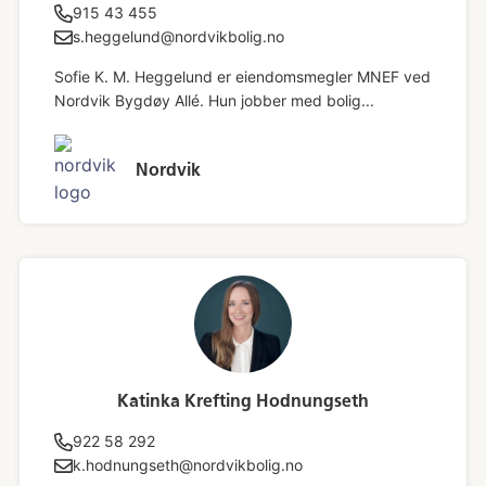
915 43 455
s.heggelund@nordvikbolig.no
Sofie K. M. Heggelund er eiendomsmegler MNEF ved
Nordvik Bygdøy Allé. Hun jobber med bolig...
Nordvik
Katinka Krefting Hodnungseth
922 58 292
k.hodnungseth@nordvikbolig.no