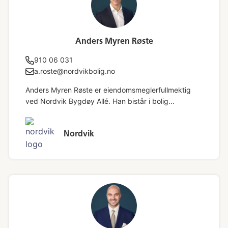
Anders Myren Røste
910 06 031
a.roste@nordvikbolig.no
Anders Myren Røste er eiendomsmeglerfullmektig
ved Nordvik Bygdøy Allé. Han bistår i bolig...
Nordvik