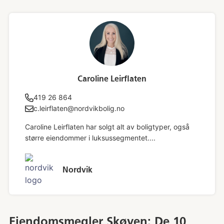
Caroline Leirflaten
419 26 864
c.leirflaten@nordvikbolig.no
Caroline Leirflaten har solgt alt av boligtyper, også
større eiendommer i luksussegmentet....
Nordvik
Eiendomsmegler Skøyen: De 10