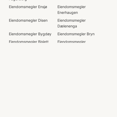
Eiendomsmegler
Ensjø
Eiendomsmegler
Enerhaugen
Eiendomsmegler
Disen
Eiendomsmegler
Dælenenga
Eiendomsmegler
Bygdøy
Eiendomsmegler
Bryn
Eiendomsmegler
Bislett
Eiendomsmegler
Bekkelaget
Eiendomsmegler
Alnabru
Eiendomsmegler
Aker
Brygge
Eiendomsmegler
Eiendomsmegler
Abildsø
Abbediengen
Eiendomsmegler
Ammerud
Eiendomsmegler
Årvoll
Eiendomsmegler
Bjølsen
Eiendomsmegler
Bjørndal
Eiendomsmegler
Bjørnerud
Eiendomsmegler
Bøler
Eiendomsmegler
Bjerke
Eiendomsmegler
Ellingsrud