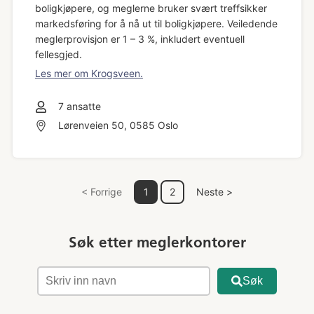
boligkjøpere, og meglerne bruker svært treffsikker
markedsføring for å nå ut til boligkjøpere. V
eiledende
meglerprovisjon er 1 – 3 %, inkludert eventuell
fellesgjed.
Les mer om Krogsveen.
7
ansatte
Lørenveien 50, 0585 Oslo
< Forrige
1
2
Neste >
Søk etter meglerkontorer
Søk