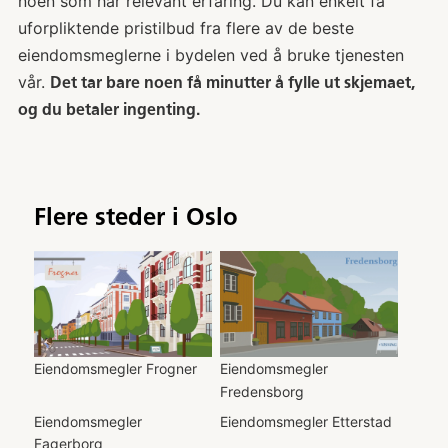
noen som har relevant erfaring. Du kan enkelt få
uforpliktende pristilbud fra flere av de beste
eiendomsmeglerne i bydelen ved å bruke tjenesten
vår.
Det tar bare noen få minutter å fylle ut skjemaet,
og du betaler ingenting.
Flere steder i
Oslo
Eiendomsmegler
Frogner
Eiendomsmegler
Fredensborg
Eiendomsmegler
Eiendomsmegler
Etterstad
Fagerborg