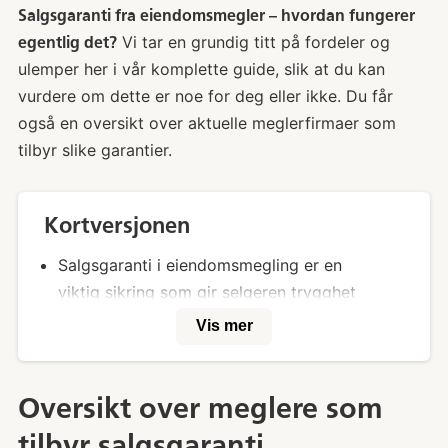
Salgsgaranti fra eiendomsmegler – hvordan fungerer
Vi tar en grundig titt på fordeler og
egentlig det?
ulemper her i vår komplette guide, slik at du kan
vurdere om dette er noe for deg eller ikke. Du får
også en oversikt over aktuelle meglerfirmaer som
tilbyr slike garantier.
Kortversjonen
Salgsgaranti i eiendomsmegling er en
viktig sikring som gir selgeren trygghet
om at eiendommen vil bli solgt innenfor en
Vis mer
gitt tidsperiode.
Salgsgaranti er ikke lovfestet, men er
Oversikt over meglere som
etablert gjennom forretningspraksis og
tilbyr salgsgaranti
avtaler mellom eiendomsmegler og selger.