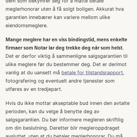
dem som bekymrer seg for å måtte betale
meglerhonorar uten å få solgt boligen. Akkurat hva
garantien innebærer kan variere mellom ulike
eiendomsmeglere.
Mange meglere har en viss bindingstid, mens enkelte
.
firmaer som Notar lar deg trekke deg når som helst
Det er derfor viktig å sammenligne salgsgarantien til
ulike meglere før du bestemmer deg. Det er derimot
vanlig at du uansett må
betale for tilstandsrapport
,
fotografering og eventuelt andre tjenester som
utføres av en tredjepart.
Hvis du ikke mottar akseptable bud innen den avtalte
perioden, kan du velge å benytte deg av
salgsgarantien. Du bør informere megleren skriftlig
om din beslutning. Deretter blir megleroppdraget
avsluttet, uten at du betaler meglerhonorar. Du må