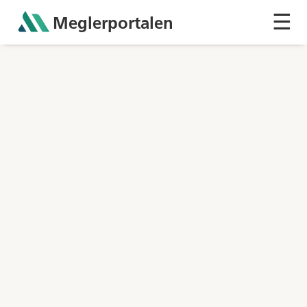
☰
Meglerportalen
Sh