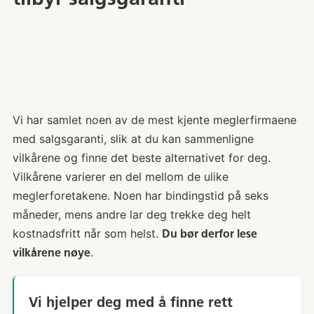
Eiendomsmegler har rett til å sette vilkår
for salgsgarantien, bestemme over
markedsføringen av eiendommen, innføre
salgsstrategier og gjennomføre
nødvendige salgstiltak.
Vi har samlet noen av de mest kjente meglerfirmaene
med salgsgaranti, slik at du kan sammenligne
vilkårene og finne det beste alternativet for deg.
Vilkårene varierer en del mellom de ulike
meglerforetakene. Noen har bindingstid på seks
måneder, mens andre lar deg trekke deg helt
kostnadsfritt når som helst.
Du bør derfor lese
.
vilkårene nøye
Vi hjelper deg med å finne rett