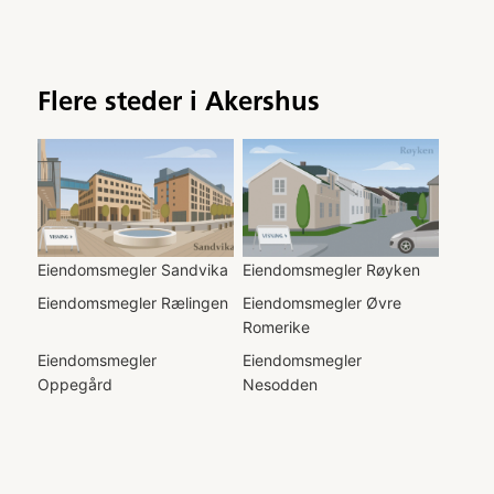
Flere steder i
Akershus
Eiendomsmegler
Sandvika
Eiendomsmegler
Røyken
Eiendomsmegler
Rælingen
Eiendomsmegler
Øvre
Romerike
Eiendomsmegler
Eiendomsmegler
Oppegård
Nesodden
Eiendomsmegler
Lillestrøm
Eiendomsmegler
Kolbotn
Eiendomsmegler
Jessheim
Eiendomsmegler
Gjerdrum
Eiendomsmegler
Fornebu
Eiendomsmegler
Fetsund