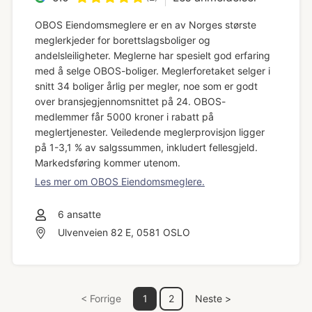
OBOS Eiendomsmeglere er en av Norges største
meglerkjeder for borettslagsboliger og
andelsleiligheter. Meglerne har spesielt god erfaring
med å selge OBOS-boliger. Meglerforetaket selger i
snitt 34 boliger årlig per megler, noe som er godt
over bransjegjennomsnittet på 24. OBOS-
medlemmer får 5000 kroner i rabatt på
meglertjenester. Veiledende meglerprovisjon ligger
på 1-3,1 % av salgssummen, inkludert fellesgjeld.
Markedsføring kommer utenom.
Les mer om OBOS Eiendomsmeglere.
6
ansatte
Ulvenveien 82 E, 0581 OSLO
< Forrige
1
2
Neste >