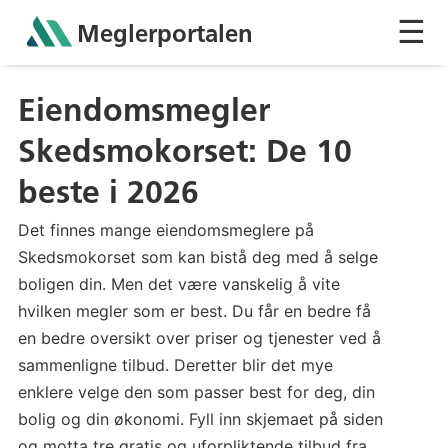
☰
Meglerportalen
Sh
Eiendomsmegler
Skedsmokorset: De 10
beste i 2026
Det finnes mange eiendomsmeglere på
Skedsmokorset som kan bistå deg med å selge
boligen din. Men det være vanskelig å vite
hvilken megler som er best. Du får en bedre få
en bedre oversikt over priser og tjenester ved å
sammenligne tilbud. Deretter blir det mye
enklere velge den som passer best for deg, din
bolig og din økonomi. Fyll inn skjemaet på siden
og motta tre gratis og uforpliktende tilbud fra