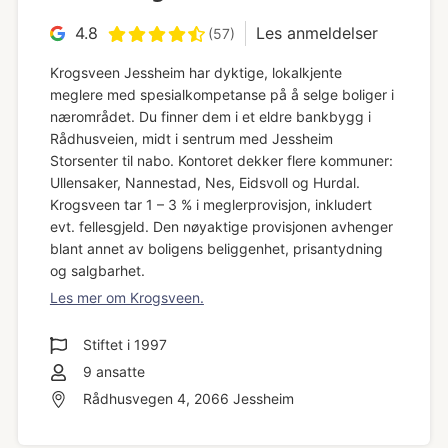
4.8
Les anmeldelser
(57)
Krogsveen Jessheim har dyktige, lokalkjente
meglere med spesialkompetanse på å selge boliger i
nærområdet. Du finner dem i et eldre bankbygg i
Rådhusveien, midt i sentrum med Jessheim
Storsenter til nabo. Kontoret dekker flere kommuner:
Ullensaker, Nannestad, Nes, Eidsvoll og Hurdal.
Krogsveen tar 1 – 3 % i meglerprovisjon, inkludert
evt. fellesgjeld. Den nøyaktige provisjonen avhenger
blant annet av boligens beliggenhet, prisantydning
og salgbarhet.
Les mer om Krogsveen.
Stiftet i
1997
9
ansatte
Rådhusvegen 4, 2066 Jessheim