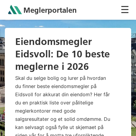
☰
Meglerportalen
Sh
Eiendomsmegler
Eidsvoll: De 10 beste
meglerne i 2026
Skal du selge bolig og lurer på hvordan
du finner beste eiendomsmegler på
Eidsvoll for akkurat din eiendom? Her får
du en praktisk liste over pålitelige
meglerkontorer med gode
salgsresultater og et solid omdømme. Du
kan selvsagt også fylle ut skjemaet på
siden vår for å motta tre uforpliktende