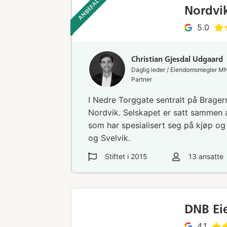
ANBEFALT ‎ ‎ ‎
Nordvi
5.0
Christian Gjesdal Udgaard
Daglig leder / Eiendomsmegler M
Partner
I Nedre Torggate sentralt på Brager
Nordvik. Selskapet er satt sammen 
som har spesialisert seg på kjøp og
og Svelvik.
Stiftet i
2015
13
ansatte
DNB Ei
4.1