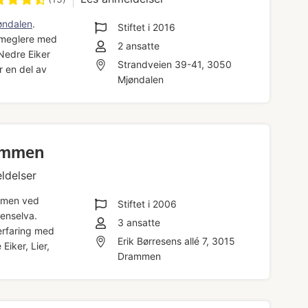
øndalen
.
Stiftet i
2016
e meglere med
2
ansatte
Nedre Eiker
Strandveien 39-41, 3050
 en del av
Mjøndalen
ammen
ldelser
mmen ved
Stiftet i
2006
enselva.
3
ansatte
erfaring med
Erik Børresens allé 7, 3015
Eiker, Lier,
Drammen