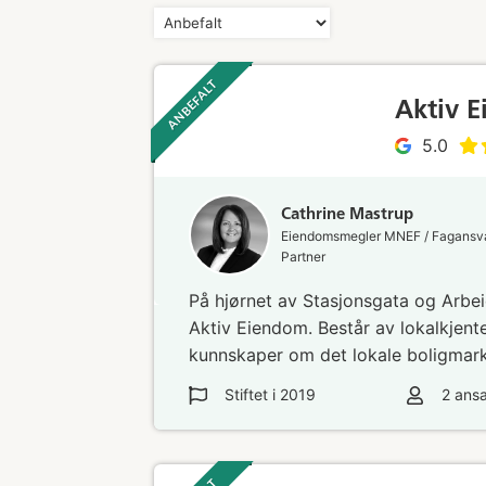
ANBEFALT ‎ ‎ ‎
Aktiv 
5.0
Cathrine Mastrup
Eiendomsmegler MNEF / Fagansvar
Partner
På hjørnet av Stasjonsgata og Arbei
Aktiv Eiendom. Består av lokalkjen
kunnskaper om det lokale boligmar
Stiftet i
2019
2
ansa