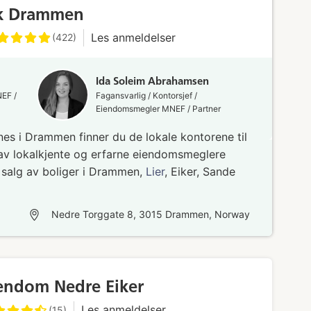
k Drammen
Les anmeldelser
(422)
Ida Soleim Abrahamsen
NEF /
Fagansvarlig / Kontorsjef /
Eiendomsmegler MNEF / Partner
nes i Drammen finner du de lokale kontorene til
av lokalkjente og erfarne eiendomsmeglere
 salg av boliger i Drammen,
Lier
, Eiker, Sande
Nedre Torggate 8, 3015 Drammen, Norway
endom Nedre Eiker
Les anmeldelser
(15)