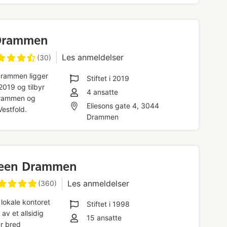
Drammen
Les anmeldelser
(30)
 Drammen ligger
Stiftet i
2019
 2019 og tilbyr
4
ansatte
 Drammen og
Eliesons gate 4, 3044
Vestfold.
Drammen
een Drammen
Les anmeldelser
(360)
lokale kontoret
Stiftet i
1998
av et allsidig
15
ansatte
r bred