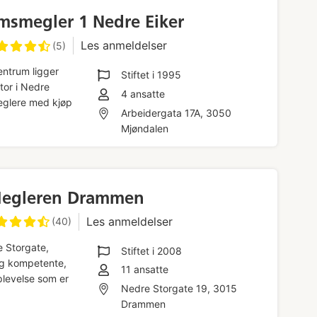
msmegler 1 Nedre Eiker
Les anmeldelser
(5)
entrum ligger
Stiftet i
1995
tor i Nedre
4
ansatte
meglere med kjøp
Arbeidergata 17A, 3050
Mjøndalen
Megleren Drammen
Les anmeldelser
(40)
e Storgate,
Stiftet i
2008
og kompetente,
11
ansatte
plevelse som er
Nedre Storgate 19, 3015
Drammen