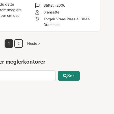
 du dette
Stiftet i
2006
endomsmeglere
6
ansatte
aper om det
Torgeir Vraas Plass 4, 3044
Drammen
e
1
2
Neste >
er meglerkontorer
Søk