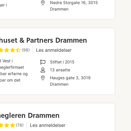
Nedre Storgate 16, 3015
er i
Drammen
huset & Partners Drammen
Les anmeldelser
(98)
 Vest i
Stiftet i
2015
eglerfirmaet
13
ansatte
ber erfarne og
Hauges gate 3, 3019
per om det
Drammen
megleren Drammen
Les anmeldelser
(78)