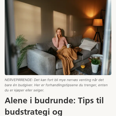
NERVEPIRRENDE: Det kan fort bli mye nervøs venting når det
bare én budgiver. Her er forhandlingstipsene du trenger, enten
du er kjøper eller selger.
Alene i budrunde: Tips til
budstrategi og