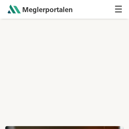
☰
Meglerportalen
Sh