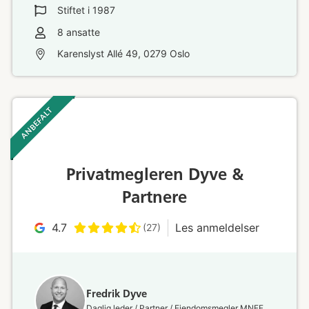
Stiftet i
1987
8
ansatte
Karenslyst Allé 49, 0279 Oslo
ANBEFALT ‎ ‎ ‎
Privatmegleren Dyve &
Partnere
4.7
Les anmeldelser
(27)
Fredrik Dyve
Daglig leder / Partner / Eiendomsmegler MNEF