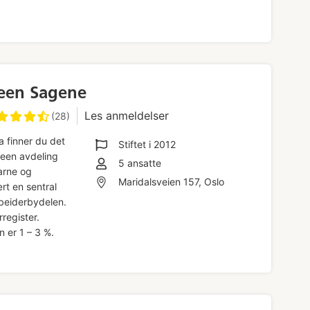
een Sagene
Les anmeldelser
(28)
a finner du det
Stiftet i
2012
veen avdeling
5
ansatte
arne og
Maridalsveien 157, Oslo
rt en sentral
rbeiderbydelen.
rregister.
 er 1 – 3 %.