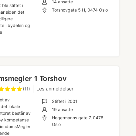
14
ansatte
 ble stiftet i
Torshovgata 5 H, 0474 Oslo
ar siden det
dligere
ste i bydelen og
de
msmegler 1 Torshov
Les anmeldelser
(11)
et av
Stiftet i
2001
det lokale
19
ansatte
ntoret består av
Hegermanns gate 7, 0478
høy kompetanse
Oslo
e EiendomsMegler
dende