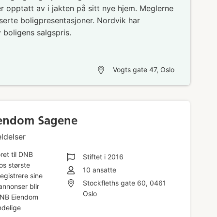
opptatt av i jakten på sitt nye hjem. Meglerne
serte boligpresentasjoner. Nordvik har
 boligens salgspris.
Vogts gate 47, Oslo
endom Sagene
ldelser
ret til DNB
Stiftet i
2016
s største
10
ansatte
egistrere sine
Stockfleths gate 60, 0461
annonser blir
Oslo
 DNB Eiendom
ndelige