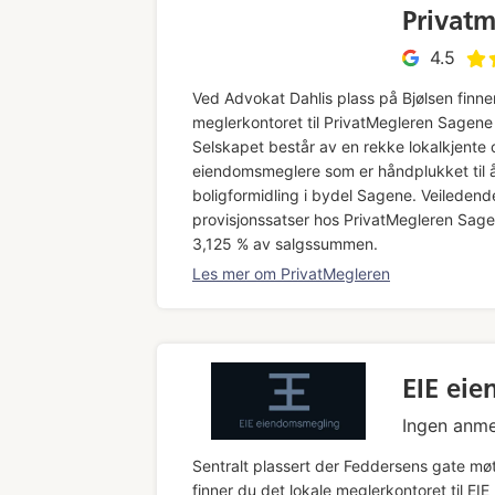
Privat
4.5
Ved Advokat Dahlis plass på Bjølsen finne
meglerkontoret til PrivatMegleren Sagene 
Selskapet består av en rekke lokalkjente 
eiendomsmeglere som er håndplukket til å
boligformidling i bydel Sagene. Veiledend
provisjonssatser hos PrivatMegleren Sagen
3,125 % av salgssummen.
Les mer om PrivatMegleren
EIE ei
Ingen anme
Sentralt plassert der Feddersens gate mø
finner du det lokale meglerkontoret til
EIE