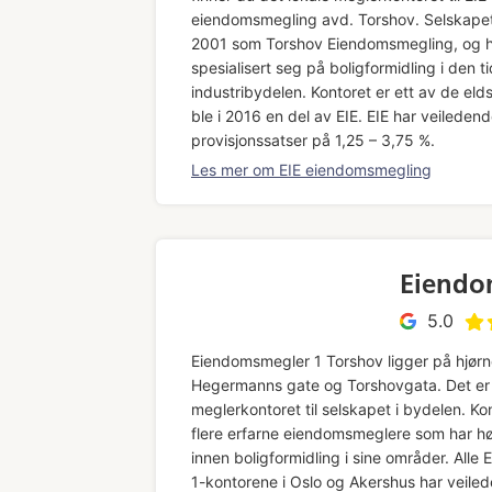
eiendomsmegling avd. Torshov
. Selskapet
2001 som Torshov Eiendomsmegling, og h
spesialisert seg på boligformidling i den ti
industribydelen. Kontoret er ett av de eld
ble i 2016 en del av EIE. EIE har veileden
provisjonssatser på 1,25 – 3,75 %.
Les mer om EIE eiendomsmegling
Eiendo
5.0
Eiendomsmegler 1 Torshov ligger på hjørn
Hegermanns gate og Torshovgata. Det er 
meglerkontoret til selskapet i bydelen. Ko
flere erfarne eiendomsmeglere som har 
innen boligformidling i sine områder. All
1-kontorene i Oslo og Akershus har veile