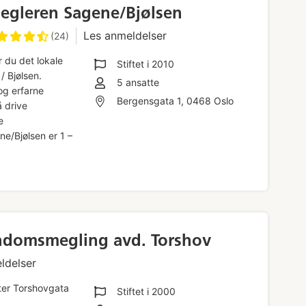
megleren Sagene/Bjølsen
Les anmeldelser
(24)
r du det lokale
Stiftet i
2010
/ Bjølsen.
5
ansatte
og erfarne
Bergensgata 1, 0468 Oslo
 drive
e
e/Bjølsen er 1 –
endomsmegling avd. Torshov
ldelser
ter Torshovgata
Stiftet i
2000