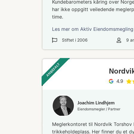
Kundebarometers kåring over Norge
har ikke oppgitt veiledende meglerp
time.
Les mer om Aktiv Eiendomsmegling
Stiftet i
2006
9
an
ANBEFALT ‎ ‎ ‎
Nordvi
4.9
Joachim Lindhjem
Eiendomsmegler / Partner
Meglerkontoret til Nordvik Torshov h
trikkeholdeplass. Her finner du et 