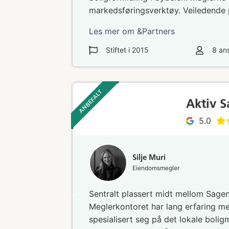
markedsføringsverktøy. Veiledende pr
Les mer om &Partners
Stiftet i
2015
8
ans
ANBEFALT ‎ ‎ ‎
Aktiv 
5.0
Silje Muri
Eiendomsmegler
Sentralt plassert midt mellom Sagene
Meglerkontoret har lang erfaring me
spesialisert seg på det lokale boli