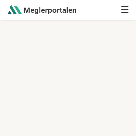
☰
Meglerportalen
Sh