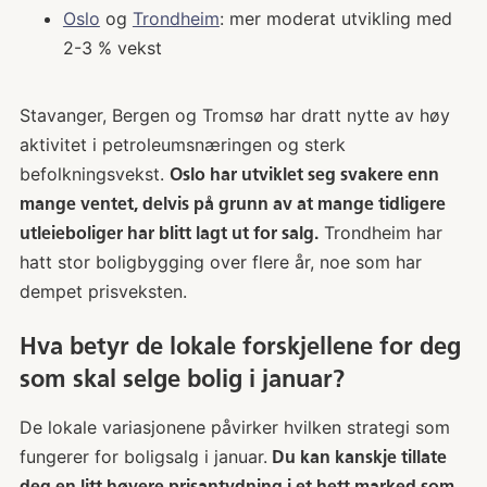
Oslo
og
Trondheim
: mer moderat utvikling med
2-3 % vekst
Stavanger, Bergen og Tromsø har dratt nytte av høy
aktivitet i petroleumsnæringen og sterk
befolkningsvekst.
Oslo har utviklet seg svakere enn
mange ventet, delvis på grunn av at mange tidligere
Trondheim har
utleieboliger har blitt lagt ut for salg.
hatt stor boligbygging over flere år, noe som har
dempet prisveksten.
Hva betyr de lokale forskjellene for deg
som skal selge bolig i januar?
De lokale variasjonene påvirker hvilken strategi som
fungerer for boligsalg i januar.
Du kan kanskje tillate
deg en litt høyere prisantydning i et hett marked som