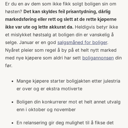
Er du en av dem som ikke fikk solgt boligen sin om
ha boligen klar til januar. Tilstandsrapport,
høsten?
Det kan skyldes feil prisantydning, dårlig
fotografering og salgsoppgave tar tid,
markedsføring eller rett og slett at de rette kjøperne
særlig rett før juleferien.
Heldigvis betyr ikke
ikke var ute og lette akkurat da.
et mislykket høstsalg at boligen din er vanskelig å
selge. Januar er en god
salgsmåned for boliger
.
Nyåret pleier som regel å by på et helt nytt marked
med nye kjøpere som aldri har sett
boligannonsen
din
før.
Mange kjøpere starter boligjakten etter julestria
er over og er ekstra motiverte
Boligen din konkurrerer mot et helt annet utvalg
enn i oktober og november
En relansering gir deg mulighet til å fikse det